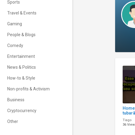
Sports
Travel & Events
Gaming
People & Blogs
Comedy
Entertainment
News & Politics
How-to & Style
Non-profits & Activism
Business
Homem
Cryptocurrency
tubar
braço
Tiago
Other
36 View