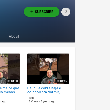
SUBSCRIBE
2
About
00:04:00
00:04:15
te maior que
Beijou a cobra naja e
lo menos na
colocou pra dormir,
feitiçaria na África ou
Tiago
tanatose?
s ago
12 Views
·
2 years ago